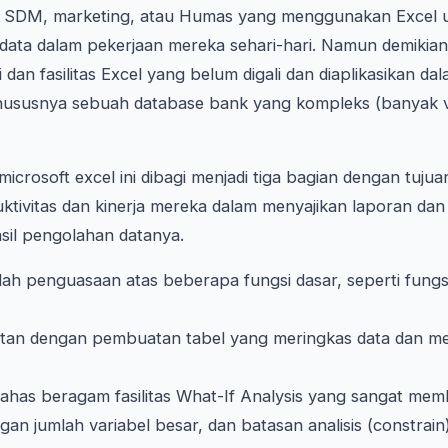
i SDM, marketing, atau Humas yang menggunakan Excel
data dalam pekerjaan mereka sehari-hari. Namun demikia
dan fasilitas Excel yang belum digali dan diaplikasikan da
hususnya sebuah database bank yang kompleks (banyak v
icrosoft excel ini dibagi menjadi tiga bagian dengan tuju
tivitas dan kinerja mereka dalam menyajikan laporan da
sil pengolahan datanya.
ah penguasaan atas beberapa fungsi dasar, seperti fungsi
itan dengan pembuatan tabel yang meringkas data dan me
has beragam fasilitas What-If Analysis yang sangat memb
an jumlah variabel besar, dan batasan analisis (constrai