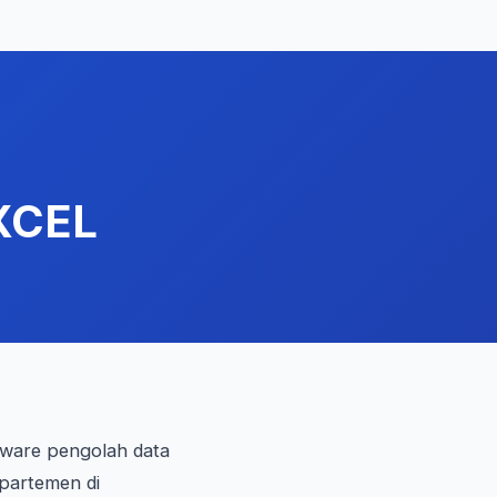
XCEL
ftware pengolah data
partemen di