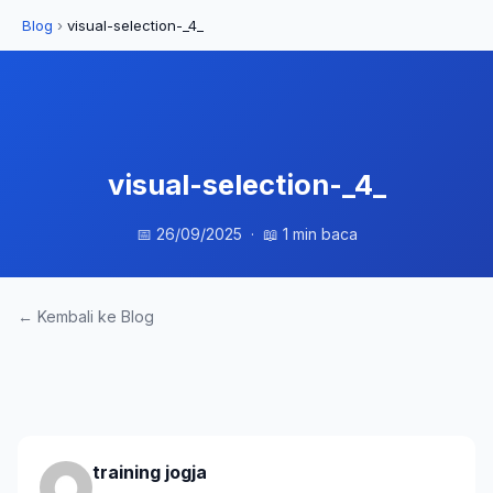
Blog
›
visual-selection-_4_
visual-selection-_4_
📅 26/09/2025 · 📖 1 min baca
← Kembali ke Blog
training jogja