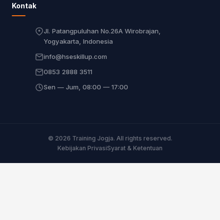
Kontak
Jl. Patangpuluhan No.26A Wirobrajan,
Yogyakarta, Indonesia
info@hseskillup.com
0853 2888 3511
Sen — Jum, 08:00 — 17:00
© 2026 Training Jogja. All rights reserved.
Kebijakan Privasi
Syarat & Ketentuan